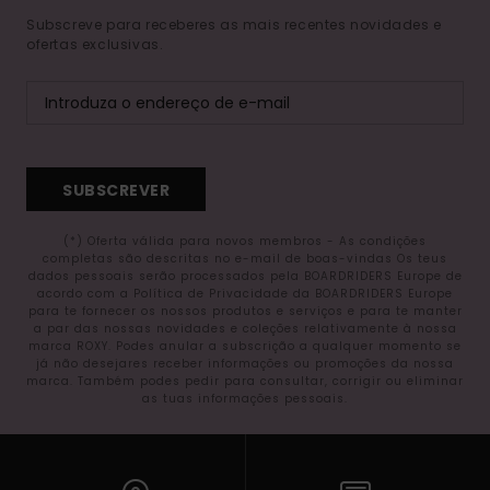
Subscreve para receberes as mais recentes novidades e
ofertas exclusivas.
SUBSCREVER
(*) Oferta válida para novos membros - As condições
completas são descritas no e-mail de boas-vindas Os teus
dados pessoais serão processados pela BOARDRIDERS Europe de
acordo com a Política de Privacidade da BOARDRIDERS Europe
para te fornecer os nossos produtos e serviços e para te manter
a par das nossas novidades e coleções relativamente à nossa
marca ROXY. Podes anular a subscrição a qualquer momento se
já não desejares receber informações ou promoções da nossa
marca. Também podes pedir para consultar, corrigir ou eliminar
as tuas informações pessoais.