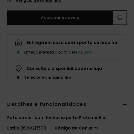
Ver guia de tamanhos
Fitne
Adicionar ao cesto
Snow
Entrega em casa ou em ponto de recolha
Swim
Entrega prevista a partir de
12 Agosto
Consulte a disponibilidade na loja
Selecione um tamanho
Detalhes e funcionalidades
Fato de surf com fecho no peito Preto mulher
Estilo
26BW213508
Código de Cor
anm