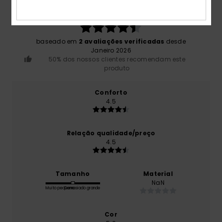
4.5
/5
baseado em
2 avaliações verificadas
desde
Janeiro 2026
50% dos nossos clientes recomendam este
produto
Conforto
4.5
Relação qualidade/preço
4.5
Tamanho
Material
NaN
Muito pequeno
Demasiado grande
Cor