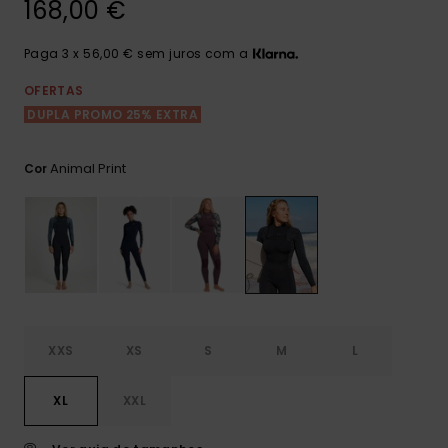
Consultar
168,00 €
as FAQ
CARTÃO PRESENTE
Jumpsuits &
Calça
Malas
Playsuits
Sacos
Paga 3 x 56,00 € sem juros com a
Escol
LISTA DE DESEJO
Fatos
OFERTAS
Calções
Acess
DUPLA PROMO 25% EXTRA
Acess
Snow
Fato 
Saias
Animal Print
Cor
Licras
Acess
Neop
Vestu
XXS
XS
S
M
L
Acess
XL
XXL
Calç