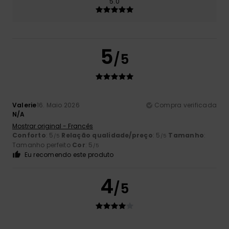
5.0
5
/5
Valerie
16. Maio 2026
Compra verificada
N/A
Mostrar original - Francês
Conforto
: 5
Relação qualidade/preço
: 5
Tamanho
:
/5
/5
Tamanho perfeito
Cor
: 5
/5
Eu recomendo este produto
4
/5